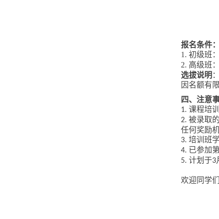
报名条件
1.
初级班
2.
高级班
选拔说明
因名额有
四、注意
课程培
1.
被录取
2.
任何奖励
培训班
3.
已参加
4
.
计划于
5.
3
欢迎同学