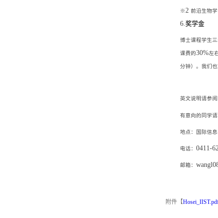
2
※
前沿生物学
6.
奖学金
博士课程学生三
30%
课费的
左
分钟）。我们也
英文说明请参阅
有意向的同学请
地点：国际信息
0411-6
电话：
wangl
邮箱：
附件【
Hosei_IIST.pd