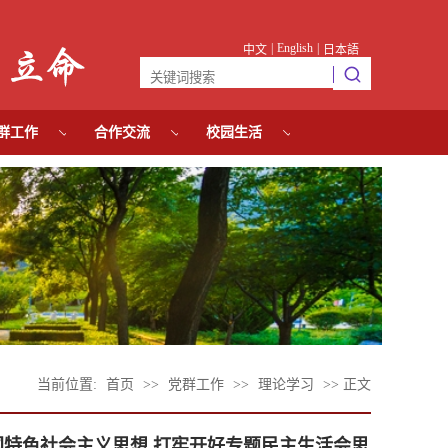
|
English
|
中文
日本語
群工作
合作交流
校园生活
当前位置:
首页
>>
党群工作
>>
理论学习
>> 正文
中国特色社会主义思想 打牢开好专题民主生活会思