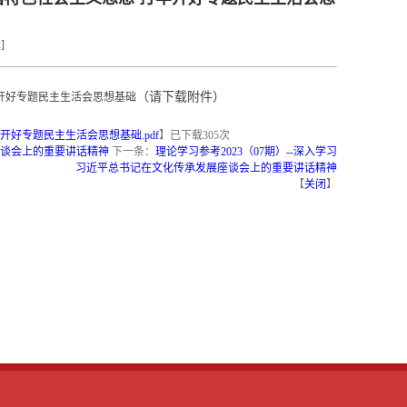
2
]
（请下载附件）
牢开好专题民主生活会思想基础
开好专题民主生活会思想基础.pdf
】已下载
305
次
座谈会上的重要讲话精神
下一条：
理论学习参考2023（07期）--深入学习
习近平总书记在文化传承发展座谈会上的重要讲话精神
【
关闭
】