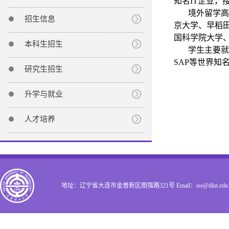
知名IT企业，
境外留学高
招生信息
京大学、早稻
国科学院大学
本科生招生
学生主要就
SAP等世界知
研究生招生
升学与就业
人才培养
地址：辽宁省大连市金普新区图强路321号 Email：ise@dlut.edu.c