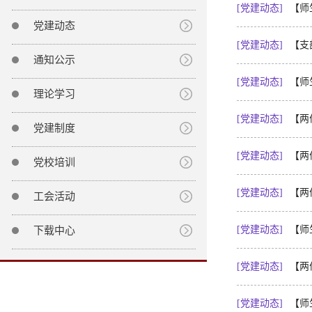
[党建动态]
【师
党建动态
[党建动态]
通知公示
[党建动态]
【师
理论学习
[党建动态]
党建制度
[党建动态]
【两
党校培训
[党建动态]
【两
工会活动
[党建动态]
【师
下载中心
[党建动态]
【两
[党建动态]
【师