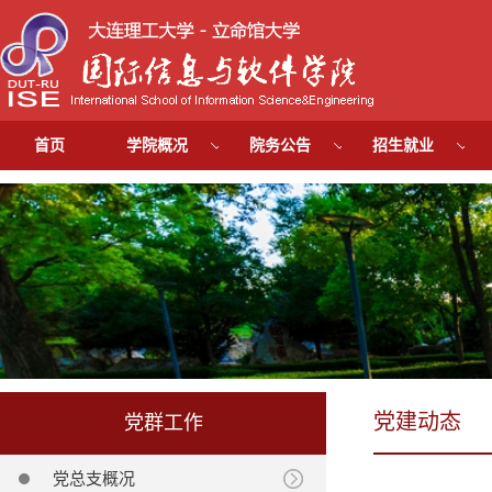
首页
学院概况
院务公告
招生就业
党建动态
党群工作
党总支概况